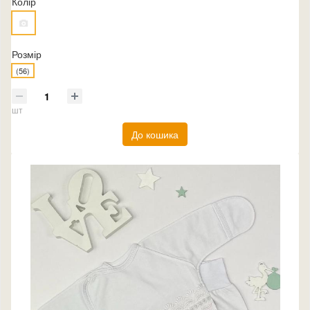
Колір
Розмір
(56)
шт
До кошика