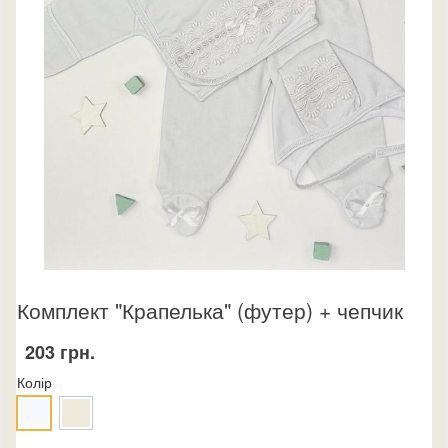
Комплект "Крапелька" (футер) + чепчик
203 грн.
Колір