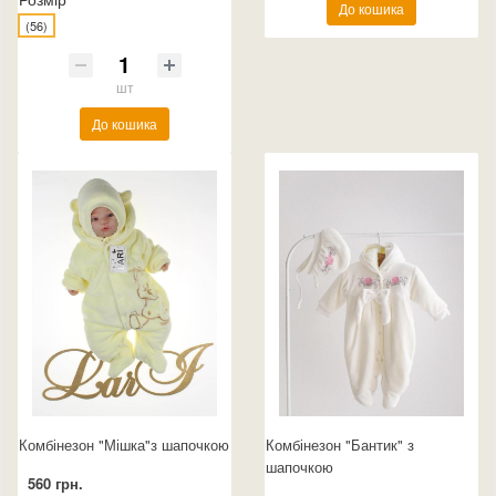
До кошика
(56)
шт
До кошика
Комбінезон "Мішка"з шапочкою
Комбінезон "Бантик" з
шапочкою
560 грн.