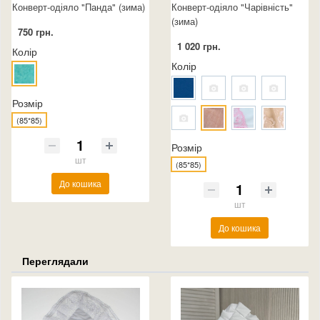
Конверт-одіяло "Панда" (зима)
Конверт-одіяло "Чарівність"
(зима)
750 грн.
1 020 грн.
Колір
Колір
Розмір
(85*85)
Розмір
шт
(85*85)
До кошика
шт
До кошика
Переглядали