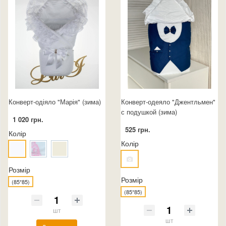
Конверт-одіяло "Марія" (зима)
Конверт-одеяло "Джентльмен"
с подушкой (зима)
1 020 грн.
525 грн.
Колір
Колір
Розмір
Розмір
(85*85)
(85*85)
шт
шт