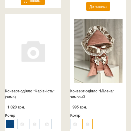
До кошика
До кошика
Конверт-одіяло "Чарівність"
Конверт-одіяло "Мілена"
(зима)
зимовий
1 020 грн.
995 грн.
Колір
Колір