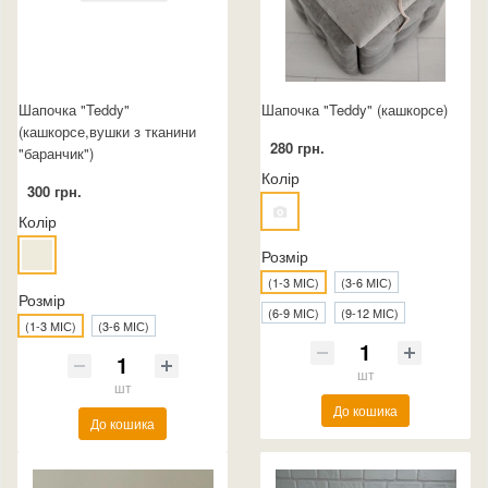
Шапочка "Teddy"
Шапочка "Teddy" (кашкорсе)
(кашкорсе,вушки з тканини
280 грн.
"баранчик")
Колір
300 грн.
Колір
Розмір
(1-3 МІС)
(3-6 МІС)
Розмір
(6-9 МІС)
(9-12 МІС)
(1-3 МІС)
(3-6 МІС)
шт
шт
До кошика
До кошика