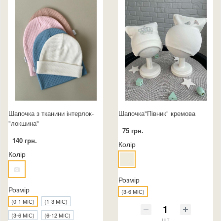
Шапочка з тканини інтерлок-
Шапочка"Півник" кремова
"локшина"
75 грн.
140 грн.
Колір
Колір
Розмір
Розмір
(3-6 МІС)
(0-1 МІС)
(1-3 МІС)
(3-6 МІС)
(6-12 МІС)
шт