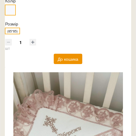
Колір
Розмір
(85*85)
шт
До кошика