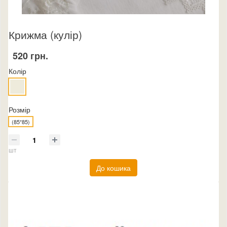
Крижма (кулір)
520 грн.
Колір
Розмір
(85*85)
шт
До кошика