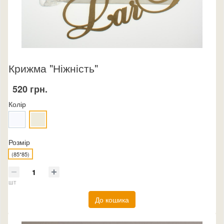
Крижма "Ніжність"
520 грн.
Колір
Розмір
(85*85)
шт
До кошика