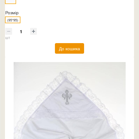
Розмір
(95*95)
шт
До кошика