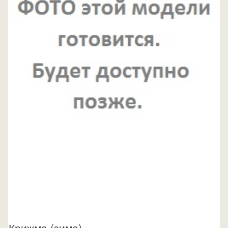
Крижма (зима)