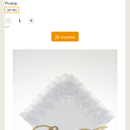
Розмір
(80*80)
шт
До кошика