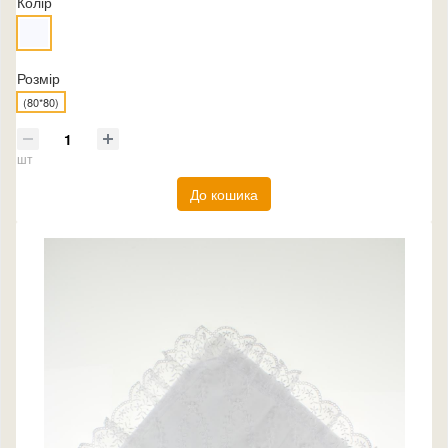
Колір
Розмір
(80*80)
шт
До кошика