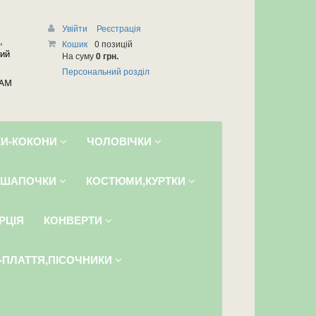
Увійти
Реєстрація
,
Кошик
0 позицій
чий
На суму
0 грн.
Персональний розділ
РАМ
И-КОКОНИ
ЧОЛОВІЧКИ
ШАПОЧКИ
КОСТЮМИ,КУРТКИ
РЦІЯ
КОНВЕРТИ
І-ПЛАТТЯ,ПІСОЧНИКИ