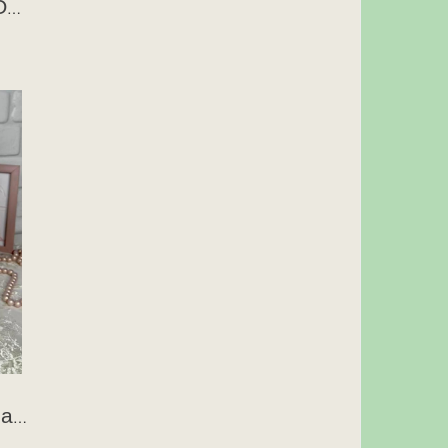
Пов'язка на голову "Офелія" біла
Повязка на голову "Бантик"кремовий