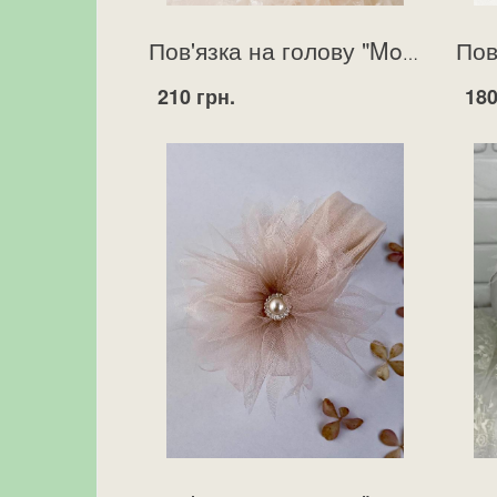
Пов'язка на голову "Monik" кремова
210 грн.
180