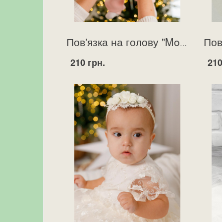
Пов'язка на голову "Monik" рожева
210 грн.
210