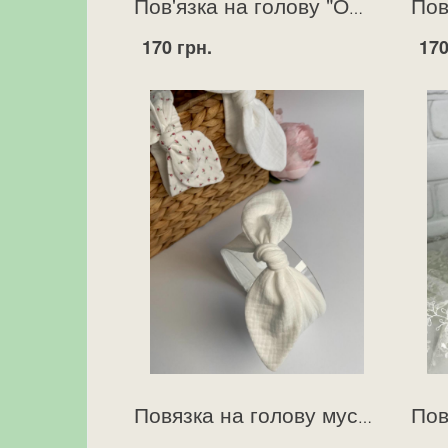
Пов'язка на голову "Офелія" пильно рожева
170 грн.
170
Повязка на голову муслінова - солоха