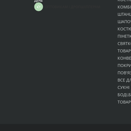
ДЕНЬ
КОМБІ
ОПТОВИКАМ І ДРОПШІППЕРАМ
ШТАНЦ
ШАПО
КОСТ
ПІНЕТ
СВЯТК
ТОВАР
КОНВ
ПОКР
ПОВ'Я
ВСЕ Д
СУКНІ
БОДІ,
ТОВАР