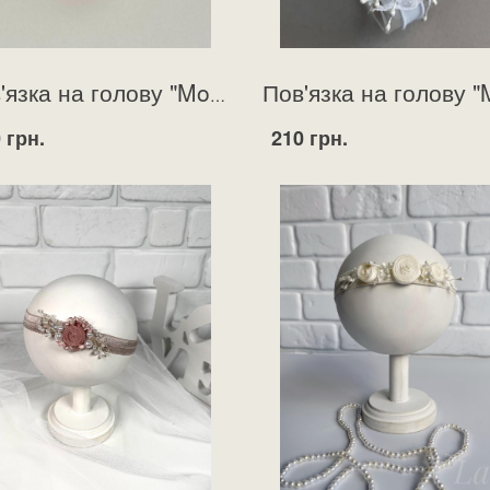
Пов'язка на голову "Monik" капучіно
 грн.
210 грн.