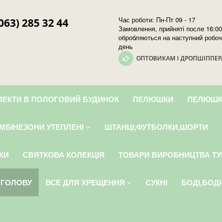
Час роботи: Пн-Пт 09 - 17
063) 285 32 44
Замовлення, прийняті после 16:00
обробляються на наступний робо
день
ОПТОВИКАМ І ДРОПШІППЕ
ЕКТИ В ПОЛОГОВИЙ БУДИНОК
ПЕЛЮШКИ
ПЕЛЮШК
МБІНЕЗОНИ УТЕПЛЕНІ
ШТАНЦІ,ФУТБОЛКИ,ШОРТИ
КИ
СВЯТКОВА КОЛЕКЦІЯ
ТОВАРИ ВИРОБНИЦТВА ТУ
 ГОЛОВУ
ВСЕ ДЛЯ ХРЕЩЕННЯ
СУКНІ
БОДІ,БОД