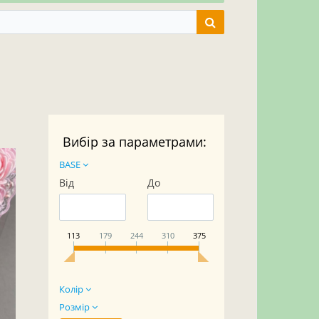
Вибір за параметрами:
BASE
Від
До
113
179
244
310
375
Колір
Розмір