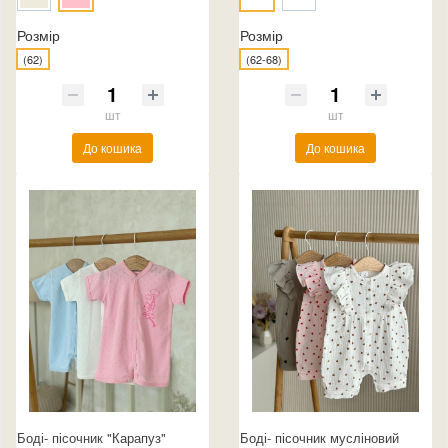
Розмір
Розмір
(62)
(62-68)
шт
шт
До кошика
До кошика
Боді- пісочник "Карапуз"
Боді- пісочник мусліновий