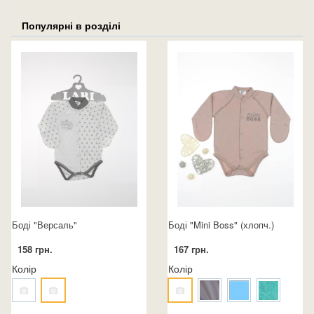
Популярні в розділі
Боді "Версаль"
Боді "Mini Boss" (хлопч.)
158 грн.
167 грн.
Колір
Колір