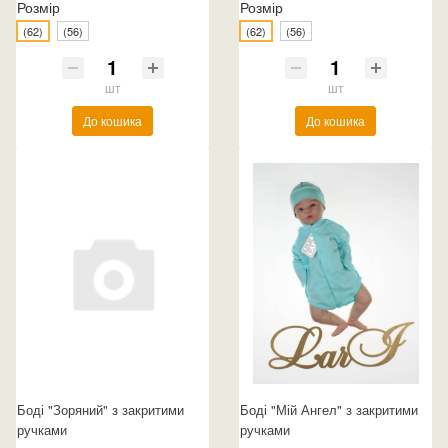
Розмір
Розмір
(62)
(56)
(62)
(56)
шт
шт
До кошика
До кошика
Боді "Зоряний" з закритими
Боді "Мій Ангел" з закритими
ручками
ручками