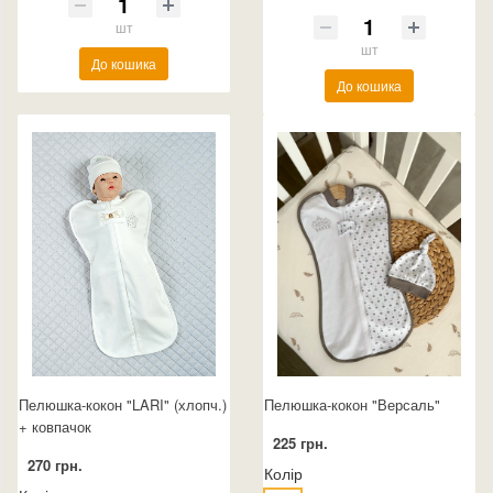
шт
шт
До кошика
До кошика
Пелюшка-кокон "LARI" (хлопч.)
Пелюшка-кокон "Версаль"
+ ковпачок
225 грн.
270 грн.
Колір