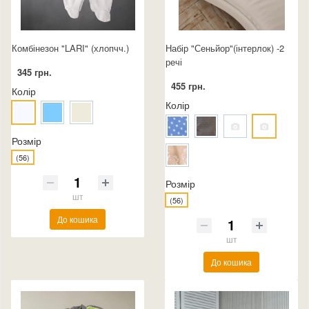
Комбінезон "LARI" (хлопчч.)
Набір "Сеньйор"(інтерлок) -2
речі
345 грн.
455 грн.
Колір
Колір
Розмір
(56)
Розмір
шт
(56)
До кошика
шт
До кошика