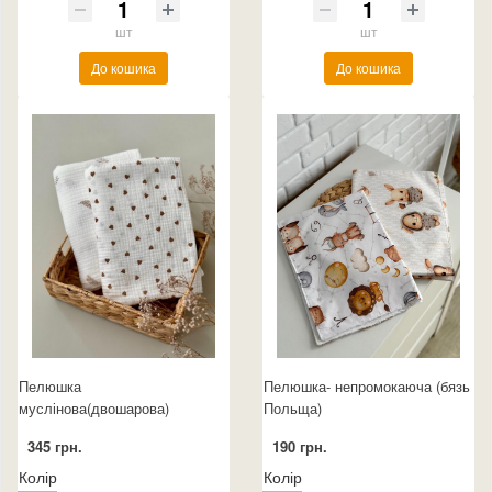
шт
шт
До кошика
До кошика
Пелюшка
Пелюшка- непромокаюча (бязь
муслінова(двошарова)
Польща)
345 грн.
190 грн.
Колір
Колір