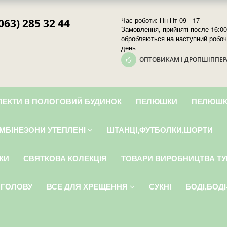
Час роботи: Пн-Пт 09 - 17
063) 285 32 44
Замовлення, прийняті после 16:00
обробляються на наступний робо
день
ОПТОВИКАМ І ДРОПШІППЕ
ЕКТИ В ПОЛОГОВИЙ БУДИНОК
ПЕЛЮШКИ
ПЕЛЮШК
МБІНЕЗОНИ УТЕПЛЕНІ
ШТАНЦІ,ФУТБОЛКИ,ШОРТИ
КИ
СВЯТКОВА КОЛЕКЦІЯ
ТОВАРИ ВИРОБНИЦТВА ТУ
 ГОЛОВУ
ВСЕ ДЛЯ ХРЕЩЕННЯ
СУКНІ
БОДІ,БОД