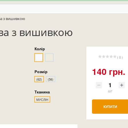
ва з вишивкою
ва з вишивкою
Колір
( 0 )
140 грн.
Розмір
(62)
(56)
шт
Тканина
МУСЛІН
КУПИТИ