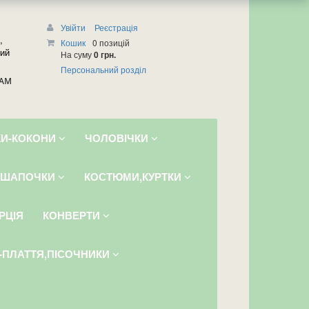
Увійти
Реєстрація
,
Кошик
0 позицій
чий
На суму
0 грн.
Персональний розділ
РАМ
И-КОКОНИ
ЧОЛОВІЧКИ
ШАПОЧКИ
КОСТЮМИ,КУРТКИ
РЦІЯ
КОНВЕРТИ
І-ПЛАТТЯ,ПІСОЧНИКИ